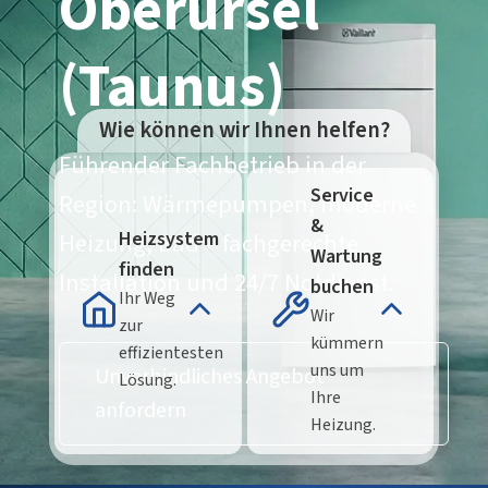
Oberursel
(Taunus)
Wie können wir Ihnen helfen?
Führender Fachbetrieb in der
Service
Region: Wärmepumpen, moderne
&
Heizsystem
Heizung, Bad – fachgerechte
Wartung
finden
Installation und 24/7 Notdienst.
buchen
Ihr Weg
Wir
zur
kümmern
effizientesten
uns um
Unverbindliches Angebot
Lösung.
Ihre
anfordern
Heizung.