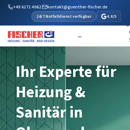
+49 6171 4062
|
kontakt@guenther-fischer.de
24/7 Notfalldienst verfügbar
4.8/5
Startseite
Heizung
Ihr Experte für
Heizung &
Sanitär in