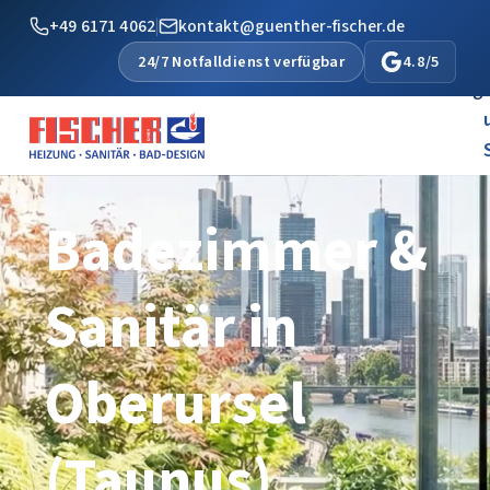
+49 6171 4062
|
kontakt@guenther-fischer.de
24/7 Notfalldienst verfügbar
4.8/5
Startseite
Heizung
Badezimmer &
Sanitär in
Oberursel
(Taunus)